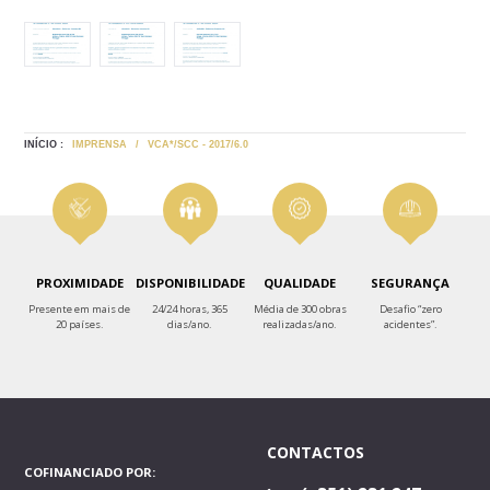
INÍCIO :
IMPRENSA
/
VCA*/SCC - 2017/6.0
PROXIMIDADE
DISPONIBILIDADE
QUALIDADE
SEGURANÇA
Presente em mais de
24/24 horas, 365
Média de 300 obras
Desafio “zero
20 países.
dias/ano.
realizadas/ano.
acidentes”.
CONTACTOS
COFINANCIADO POR: