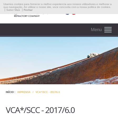
Empresa
Usamos cookies para fornecer a melhor experiencia aos nossos utilizadores e melhorar a
sua navegação. Ao utilizar o nosso site, voce concorda com a nossa politica de cookies.
Saber Mais
Fechar
Idioma
Áreas De Intervenção
Imprensa
Menu
Emprego
Contactos
INÍCIO :
IMPRENSA
/
VCA*/SCC - 2017/6.0
VCA*/SCC - 2017/6.0