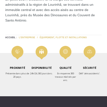
administratifs à la région de Lourinhã, se trouvant dans un
immeuble central et avec des accès aisés au centre de
Lourinhã, près du Musée des Dinosaures et du Couvent de
Santo António.
ACCUEIL :
L'ENTREPRISE
/
ÉQUIPEMENT, FLOTTE ET INSTALLATIONS
PROXIMITÉ
DISPONIBILITÉ
QUALITÉ
SÉCURITÉ
Présente dans plus de
24h/24, 365 jours/ans.
En moyenne 300
Défi ‘zéro accidents’.
20 pays.
travaux réalisés par
ans.