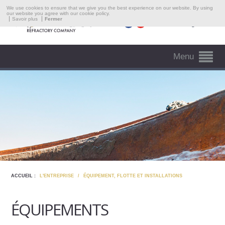
L'Entreprise
We use cookies to ensure that we give you the best experience on our website. By using
our website you agree with our cookie policy.
Savoir plus
Fermer
Langue
Domaines D'intervention
Presse
Menu
Emploi
Contacts
ACCUEIL :
L'ENTREPRISE
/
ÉQUIPEMENT, FLOTTE ET INSTALLATIONS
ÉQUIPEMENTS