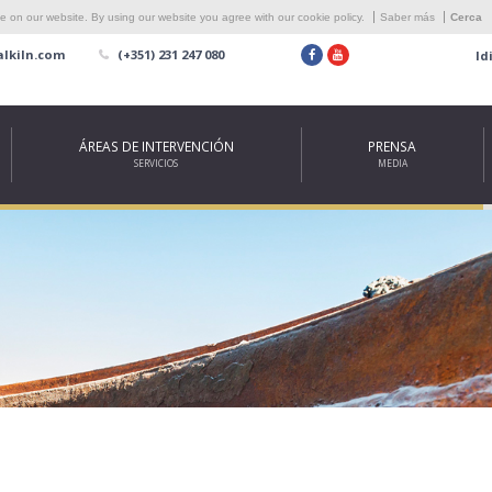
 on our website. By using our website you agree with our cookie policy.
Saber más
Cerca
lkiln.com
(+351) 231 247 080
Id
ÁREAS DE INTERVENCIÓN
PRENSA
SERVICIOS
MEDIA