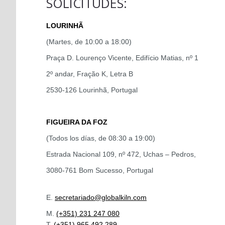
SOLICITUDES:
LOURINHÃ
(Martes, de 10:00 a 18:00)
Praça D. Lourenço Vicente, Edifício Matias, nº 1
2º andar, Fração K, Letra B
2530-126 Lourinhã, Portugal
FIGUEIRA DA FOZ
(Todos los días, de 08:30 a 19:00)
Estrada Nacional 109, nº 472, Uchas – Pedros,
3080-761 Bom Sucesso, Portugal
E.
secretariado@globalkiln.com
M.
(+351) 231 247 080
T.
(+351) 965 492 289