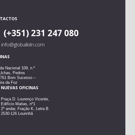
TACTOS
(+351) 231 247 080
info@globalkiln.com
CINAS
da Nacional 109, n.º
 Uchas, Pedros
-761 Bom Sucesso –
ira da Foz
NUEVAS OFICINAS
Praça D. Lourenço Vicente,
Edifício Matias, nº1
2º andar, Fração K, Letra B
2530-126 Lourinhã