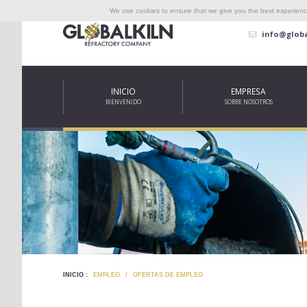
We use cookies to ensure that we give you the best experience
info@globa
INICIO
EMPRESA
BIENVENIDO
SOBRE NOSOTROS
INICIO :
EMPLEO
/
OFERTAS DE EMPLEO