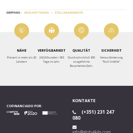
EMPFANG :
BESCHÄFTIGUNG
/
STELLENANGEBOTE
NÄHE
VERFÜGBARKEIT
QUALITÄT
SICHERHEIT
Präsent in mehr als 20
24/24 Stunden / 365
Durchschnittlich 300
Herausforderung
Ländern
Tage im Jahr.
ausgeführte
“Null Unfälle”.
Bauarbeiten/Jahr.
KONTAKTE
COFINANCIADO POR:
(+351) 231 247
080
info@globalkiln.com