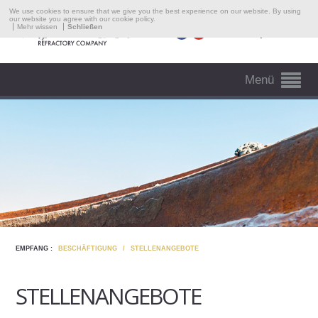
Unternehmen
We use cookies to ensure that we give you the best experience on our website. By using
our website you agree with our cookie policy.
Mehr wissen
Schließen
Sprache
Bereiche Der Intervention
Presse
Menü
Beschäftigung
Kontakte
EMPFANG :
BESCHÄFTIGUNG
/
STELLENANGEBOTE
STELLENANGEBOTE